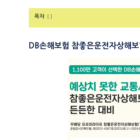
목차
DB손해보험 참좋은운전자상해보