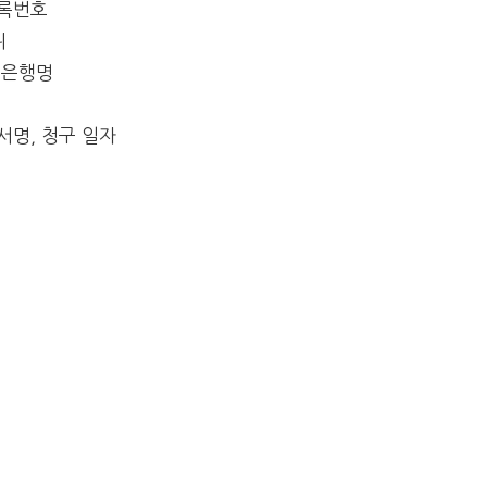
등록번호
위
, 은행명
서명, 청구 일자