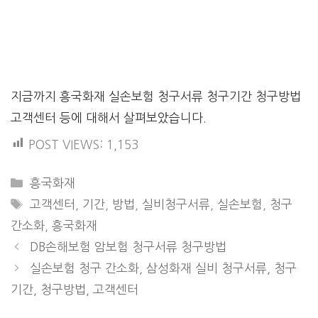
지금까지 흥국화재 실손보험 청구서류 청구기간 청구방법
고객센터 등에 대해서 살펴보았습니다.
POST VIEWS:
1,153
CATEGORIES
흥국화재
TAGS
고객센터
,
기간
,
방법
,
실비청구서류
,
실손보험
,
청구
간소화
,
흥국화재
DB손해보험 암보험 청구서류 청구방법
실손보험 청구 간소화, 삼성화재 실비 청구서류, 청구
기간, 청구방법, 고객센터