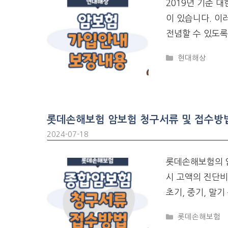
2019년 기준 대
이 있습니다. 이
전념할 수 있도록
CATEGORIES
현대해상
롯데손해보험 암보험 청구서류 및 접수방
2024-07-18
롯데손해보험의 암
시 고액의 진단비
초기, 중기, 말기
CATEGORIES
롯데손해보험