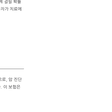
암에 걸릴 확률
환자가 치료에
로, 암 진단
. 이 보험은